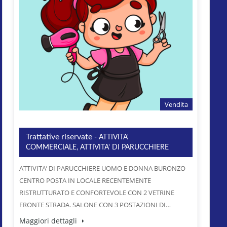
Vendita
Trattative riservate
- ATTIVITA'
COMMERCIALE, ATTIVITA' DI PARUCCHIERE
ATTIVITA’ DI PARUCCHIERE UOMO E DONNA BURONZO
CENTRO POSTA IN LOCALE RECENTEMENTE
RISTRUTTURATO E CONFORTEVOLE CON 2 VETRINE
FRONTE STRADA. SALONE CON 3 POSTAZIONI DI…
Maggiori dettagli